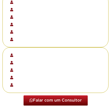
Esteticistas e Cosmetólogos
Podólogos
Tricologistas
Micropigmentadores
Academias
Atletas profissionais
Amantes do esporte
Salões de beleza
Salões de barbearia
Centros de beleza e estética
Clínicas e Consultórios Médicos
Falar com um Consultor