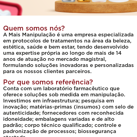
Quem somos nós?
A Mais Manipulação é uma empresa especializada
em protocolos de tratamentos na área da beleza,
estética, saúde e bem estar, tendo desenvolvido
uma expertise própria ao longo de mais de 14
anos de atuação no mercado magistral,
formulando soluções inovadoras e personalizadas
para os nossos clientes parceiros.
Por que somos referência?
Conta com um laboratório farmacêutico que
oferece soluções sob medida em manipulação.
Investimos em
infraestrutura
; p
esquisa em
inovação
; m
atérias-primas (insumos) com selo de
autenticidade
; fornecedores com reconhecida
idoneidade; e
mbalagens variadas e de alto
padrão
; corpo técnico qualificado; c
ontrole e
padronização de processos
; biossegurança