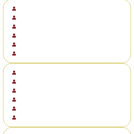
Médicos
Nutricionistas
Nutrólogos
Endocrinologistas
Dermatologistas
Farmacêuticos estetas
Biomédicos estetas
Enfermeiros estetas
Biólogos Estetas
Dentistas Esp. em HOF
Terapeutas dermato-funcionais
Terapeutas Holísticos